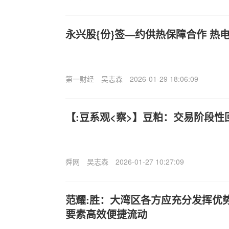
永兴股{份}签—约供热保障合作 热
第一财经
吴志森
2026-01-29 18:06:09
【:豆系观<察>】豆粕：交易阶段
舜网
吴志森
2026-01-27 10:27:09
范耀:胜：大湾区各方应充分发挥优
要素高效便捷流动